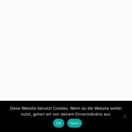
Diese Website benutzt Cookies. Wenn du die Website weiter
Copyright © 2026 - Lokale Agenda 21 Trier e.V.
nutzt, gehen wir von deinem Einverständnis aus.
OK
Nein
Datenschutz
Impressum