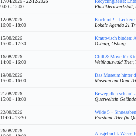
17/04/2026 - 22/12/2026
RecyclingReise: Entd
9:00 - 12:00
Plastiklernwerkstatt,
12/08/2026
Koch mit! – Leckeres
16:00 - 18:00
Lokale Agenda 21 Tri
15/08/2026
Krautwisch binden: A
15:00 - 17:30
Osburg, Osburg
16/08/2026
Chill & Move für Kin
14:00 - 16:00
Weißhauswald Trier, 
19/08/2026
Das Museum hinter d
15:00 - 16:00
Museum am Dom Trier
21/08/2026
Beweg dich schlau! -
15:00 - 18:00
Querweltein Gelände 
22/08/2026
Wilde 5 – Sinnesaben
11:00 - 13:30
Forstamt Trier (in Qu
26/08/2026
Ausgebucht: Wasserf