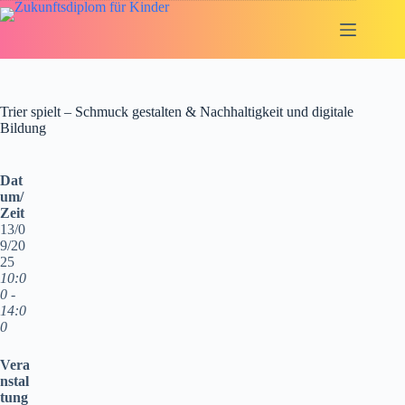
Zum
Inhalt
springen
Trier spielt – Schmuck gestalten & Nachhaltigkeit und digitale
Bildung
Dat
um/
Zeit
13/0
9/20
25
10:0
0 -
14:0
0
Vera
nstal
tung