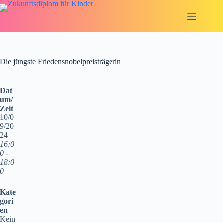
Zum
Inhalt
springen
Die jüngste Friedensnobelpreisträgerin
Dat
um/
Zeit
10/0
9/20
24
16:0
0 -
18:0
0
Kate
gori
en
Kein