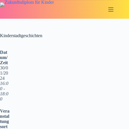
Zum
Inhalt
springen
Kinderstadtgeschichten
Dat
um/
Zeit
30/0
1/20
24
16:0
0 -
18:0
0
Vera
nstal
tung
sort