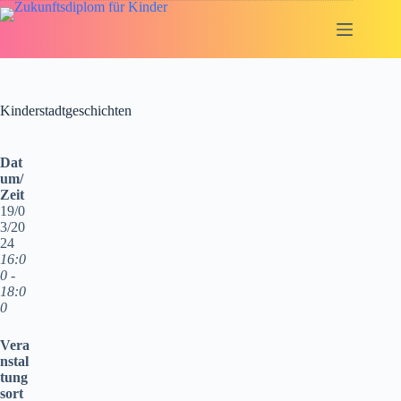
Zum
Inhalt
springen
Kinderstadtgeschichten
Dat
um/
Zeit
19/0
3/20
24
16:0
0 -
18:0
0
Vera
nstal
tung
sort