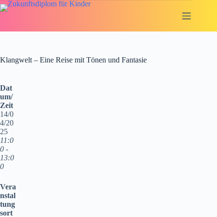
Zum
Inhalt
springen
Klangwelt – Eine Reise mit Tönen und Fantasie
Dat
um/
Zeit
14/0
4/20
25
11:0
0 -
13:0
0
Vera
nstal
tung
sort