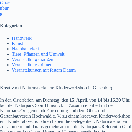
Guse
nbur
g
Kategorien
Handwerk
Kunst
Nachhaltigkeit
Tiere, Pflanzen und Umwelt
Veranstaltung draußen
Veranstaltung drinnen
Veranstaltungen mit festem Datum
Kreativ mit Naturmaterialien: Kinderworkshop in Gusenburg
In den Osterferien, am Dienstag, den
15. April
, von
14 bis 16.30 Uhr
,
lädt der Naturpark Saar-Hunsrück in Zusammenarbeit mit der
Naturpark-Ortsgemeinde Gusenburg und dem Obst- und
Gartenbauverein Hochwald e. V. zu einem kreativen Kinderworkshop
ein. Kinder ab sechs Jahren haben die Gelegenheit, Naturmaterialien
zu sammeln und daraus gemeinsam mit der Naturpark-Referentin Gabi
Reinartz praktische und kreative Alltagsgegenstände wie