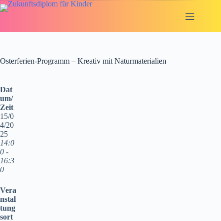
Zum
Inhalt
springen
Osterferien-Programm – Kreativ mit Naturmaterialien
Dat
um/
Zeit
15/0
4/20
25
14:0
0 -
16:3
0
Vera
nstal
tung
sort