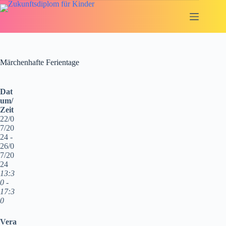
Zum
Inhalt
springen
Märchenhafte Ferientage
Dat
um/
Zeit
22/0
7/20
24 -
26/0
7/20
24
13:3
0 -
17:3
0
Vera