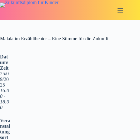
Zum
Inhalt
springen
Malala im Erzähltheater – Eine Stimme für die Zukunft
Dat
um/
Zeit
25/0
9/20
25
16:0
0 -
18:0
0
Vera
nstal
tung
sort