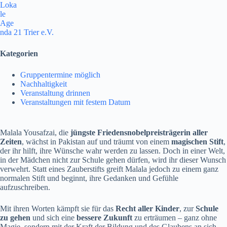
Loka
le
Age
nda 21 Trier e.V.
Kategorien
Gruppentermine möglich
Nachhaltigkeit
Veranstaltung drinnen
Veranstaltungen mit festem Datum
Malala Yousafzai, die
jüngste Friedensnobelpreisträgerin aller
Zeiten
, wächst in Pakistan auf und träumt von einem
magischen Stift
,
der ihr hilft, ihre Wünsche wahr werden zu lassen. Doch in einer Welt,
in der Mädchen nicht zur Schule gehen dürfen, wird ihr dieser Wunsch
verwehrt. Statt eines Zauberstifts greift Malala jedoch zu einem ganz
normalen Stift und beginnt, ihre Gedanken und Gefühle
aufzuschreiben.
Mit ihren Worten kämpft sie für das
Recht aller Kinder
, zur
Schule
zu gehen
und sich eine
bessere
Zukunft
zu erträumen – ganz ohne
Magie, sondern mit der Kraft der Bildung und des Glaubens an sich