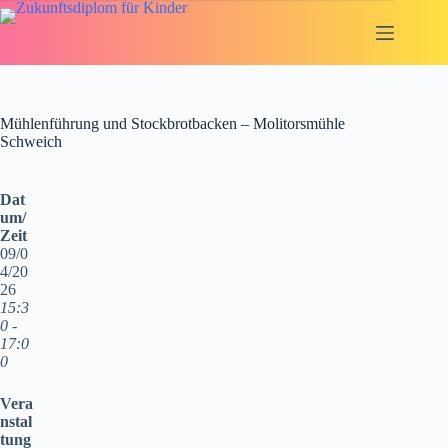
Zum
Inhalt
springen
Mühlenführung und Stockbrotbacken – Molitorsmühle
Schweich
Dat
um/
Zeit
09/0
4/20
26
15:3
0 -
17:0
0
Vera
nstal
tung