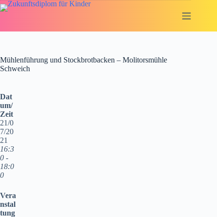
Zum
Inhalt
springen
Mühlenführung und Stockbrotbacken – Molitorsmühle
Schweich
Dat
um/
Zeit
21/0
7/20
21
16:3
0 -
18:0
0
Vera
nstal
tung