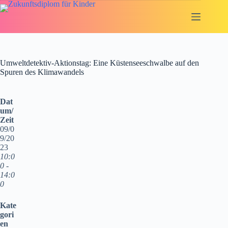
Zum
Inhalt
springen
Umweltdetektiv-Aktionstag: Eine Küstenseeschwalbe auf den
Spuren des Klimawandels
Dat
um/
Zeit
09/0
9/20
23
10:0
0 -
14:0
0
Kate
gori
en