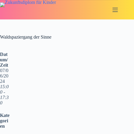
Zum
Inhalt
springen
Waldspaziergang der Sinne
Dat
um/
Zeit
07/0
6/20
24
15:0
0 -
17:3
0
Kate
gori
en