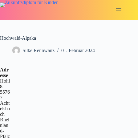
Zum
Inhalt
springen
Hochwald-Alpaka
Silke Rennwanz
01. Februar 2024
Adr
esse
Hohl
8
5576
7
Acht
elsba
ch
Rhei
nlan
d-
Pfalz