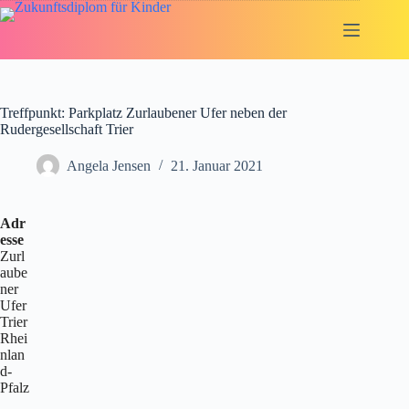
Zum
Inhalt
springen
Treffpunkt: Parkplatz Zurlaubener Ufer neben der
Rudergesellschaft Trier
Angela Jensen
21. Januar 2021
Adr
esse
Zurl
aube
ner
Ufer
Trier
Rhei
nlan
d-
Pfalz