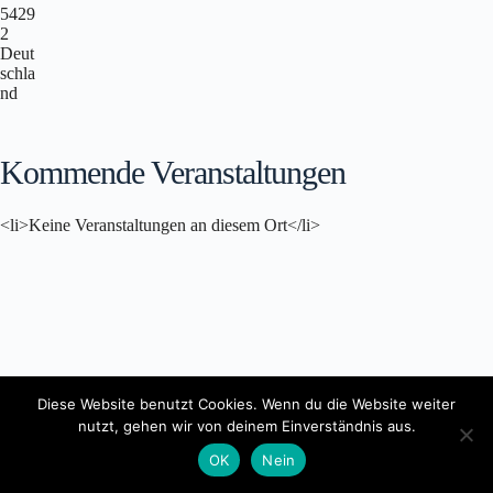
5429
2
Deut
schla
nd
Kommende Veranstaltungen
<li>Keine Veranstaltungen an diesem Ort</li>
Diese Website benutzt Cookies. Wenn du die Website weiter
Copyright © 2026 - Lokale Agenda 21 Trier e.V.
nutzt, gehen wir von deinem Einverständnis aus.
OK
Nein
Datenschutz
Impressum