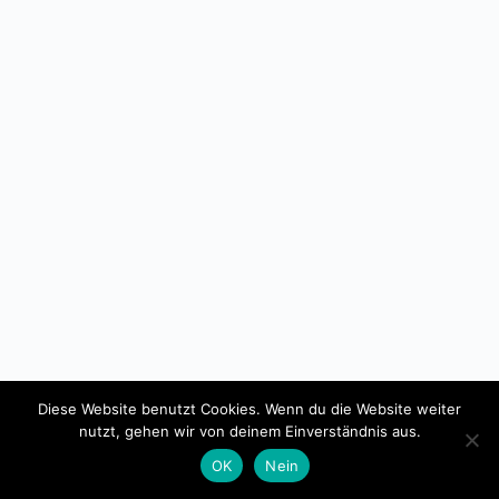
Diese Website benutzt Cookies. Wenn du die Website weiter
Copyright © 2026 - Lokale Agenda 21 Trier e.V.
nutzt, gehen wir von deinem Einverständnis aus.
OK
Nein
Datenschutz
Impressum